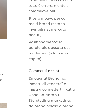
L’estetica dell’eccesso: se
tutto è orrore, niente ci
commuove più
Il vero motivo per cui
molti brand restano
invisibili nel mercato
beauty
Posizionamento: la
parola più abusata del
marketing (e la meno
capita)
Commenti recenti
un
Emotional Branding:
no
“smetti di vendere” e
inizia a connetterti | Katia
Anna Calabrò
su
Storytelling marketing:
da brand noioso a brand