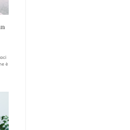
un
caci
ne è