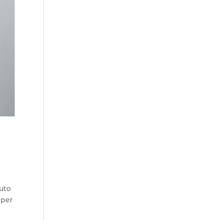
nuto
 per