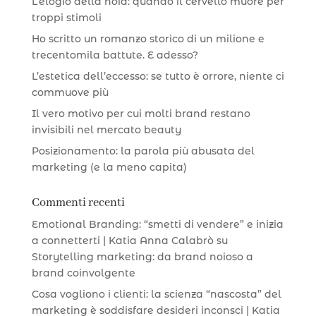
L’elogio della noia: quando il cervello muore per
troppi stimoli
Ho scritto un romanzo storico di un milione e
trecentomila battute. E adesso?
L’estetica dell’eccesso: se tutto è orrore, niente ci
commuove più
Il vero motivo per cui molti brand restano
invisibili nel mercato beauty
Posizionamento: la parola più abusata del
marketing (e la meno capita)
Commenti recenti
Emotional Branding: “smetti di vendere” e inizia
a connetterti | Katia Anna Calabrò
su
Storytelling marketing: da brand noioso a
brand coinvolgente
Cosa vogliono i clienti: la scienza “nascosta” del
marketing è soddisfare desideri inconsci | Katia