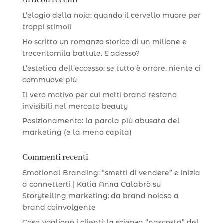
Articoli recenti
L’elogio della noia: quando il cervello muore per
troppi stimoli
Ho scritto un romanzo storico di un milione e
trecentomila battute. E adesso?
L’estetica dell’eccesso: se tutto è orrore, niente ci
commuove più
Il vero motivo per cui molti brand restano
invisibili nel mercato beauty
Posizionamento: la parola più abusata del
marketing (e la meno capita)
Commenti recenti
Emotional Branding: “smetti di vendere” e inizia
a connetterti | Katia Anna Calabrò
su
Storytelling marketing: da brand noioso a
brand coinvolgente
Cosa vogliono i clienti: la scienza “nascosta” del