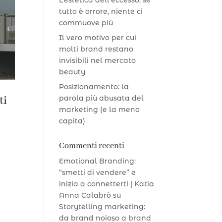
L’estetica dell’eccesso: se
tutto è orrore, niente ci
commuove più
Il vero motivo per cui
molti brand restano
invisibili nel mercato
beauty
Posizionamento: la
ti
parola più abusata del
marketing (e la meno
capita)
Commenti recenti
Emotional Branding:
“smetti di vendere” e
inizia a connetterti | Katia
Anna Calabrò
su
Storytelling marketing:
da brand noioso a brand